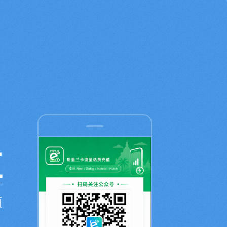
值
值
，