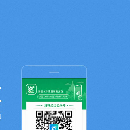
值
值
，